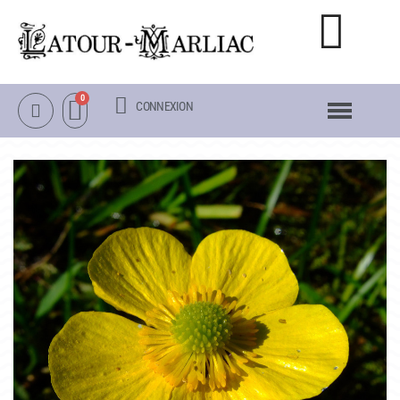
CONNEXION
NOTRE CATALOGUE
NÉNUPHARS RUSTIQUES
NÉNUPHARS TROPICAUX
LOTUS
AUTRES PLANTES AQUATIQUES
PACKS & ACCESSOIRES
OBJETS
LA VISITE