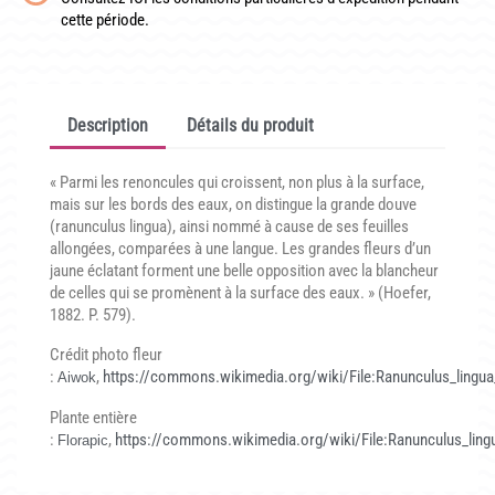
CONDITIONNEMENT, GARANTIES ET DÉLAIS DE LIVRAISON
cette période.
TÉLÉCHARGER UN BON DE COMMANDE VIERGE
CONTACT
Description
Détails du produit
« Parmi les renoncules qui croissent, non plus à la surface,
mais sur les bords des eaux, on distingue la grande douve
(ranunculus lingua), ainsi nommé à cause de ses feuilles
allongées, comparées à une langue. Les grandes fleurs d’un
jaune éclatant forment une belle opposition avec la blancheur
de celles qui se promènent à la surface des eaux. » (Hoefer,
1882. P. 579).
Crédit photo fleur
:
,
https://commons.wikimedia.org/wiki/File:Ranunculus_lingua
Aiwok
Plante entière
:
,
https://commons.wikimedia.org/wiki/File:Ranunculus_ling
Florapic