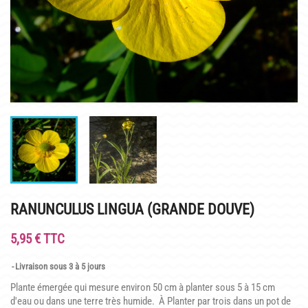
INFOS PRATIQUES
PLAN & PHOTOS DU SITE
POUR LES ENFANTS
GROUPES ADULTES & SCOLAIRES
CAFÉ MARLIACEA
HORAIRES ET ACCÈS
LA CARTE
RANUNCULUS LINGUA (GRANDE DOUVE)
NOS SOIRÉES ESTIVALES
5,95 € TTC
REPAS GROUPES
Livraison sous 3 à 5 jours
HISTOIRE
Plante émergée qui mesure environ 50 cm à planter sous 5 à 15 cm
d'eau ou dans une terre très humide. À Planter par trois dans un pot de