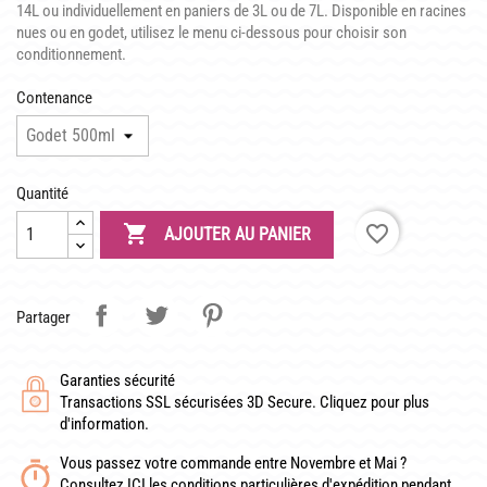
LATOUR-MARLIAC
14L ou individuellement en paniers de 3L ou de 7L. Disponible en racines
nues ou en godet, utilisez le menu ci-dessous pour choisir son
CLAUDE MONET
conditionnement.
BIOGRAPHIE DE 1908
Contenance
LES BAMBOUS
Quantité
CONSEILS

favorite_border
AJOUTER AU PANIER
DE PLANTATION
DE JARDINAGE AQUATIQUE
Partager
DE NOS PRÉDÉCESSEURS
GUIDE VISUEL
Garanties sécurité
Transactions SSL sécurisées 3D Secure. Cliquez pour plus
d'information.
Vous passez votre commande entre Novembre et Mai ?
Consultez ICI les conditions particulières d'expédition pendant