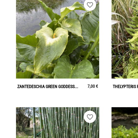
favorite_border

Aperçu rapide
7,00 €
ZANTEDESCHIA GREEN GODDESS...
THELYPTERIS 
favorite_border