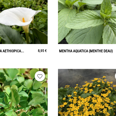


Aperçu rapide
Aperçu rapide
8,95 €
 AETHIOPICA...
MENTHA AQUATICA (MENTHE DEAU)
favorite_border