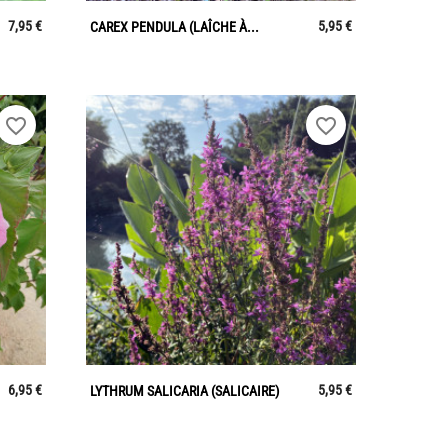

Aperçu rapide
7,95 €
5,95 €
CAREX PENDULA (LAÎCHE À...
favorite_border
favorite_border

Aperçu rapide
6,95 €
5,95 €
LYTHRUM SALICARIA (SALICAIRE)