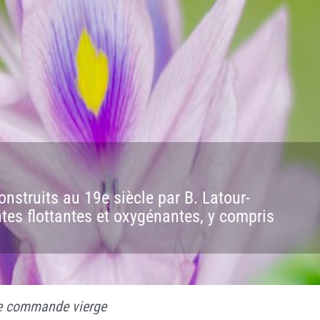
CONTACT
nstruits au 19e siècle par B. Latour-
es flottantes et oxygénantes, y compris
de commande vierge