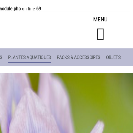
module.php
on line
69
MENU
S
PLANTES AQUATIQUES
PACKS & ACCESSOIRES
OBJETS
CONSEILS
LIAC
DE PLANTATION
ET
DE JARDINAGE AQUATIQUE
DE 1908
DE NOS PRÉDÉCESSEURS
S
GUIDE VISUEL