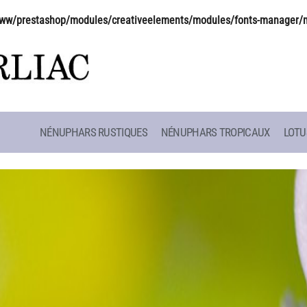
ww/prestashop/modules/creativeelements/modules/fonts-manager/
NÉNUPHARS RUSTIQUES
NÉNUPHARS TROPICAUX
LOTU
CAFÉ MARLIACEA
HISTOIRE
HORAIRES ET ACCÈS
LATOUR-MAR
SITE
LA CARTE
CLAUDE MON
NOS SOIRÉES ESTIVALES
BIOGRAPHIE 
 SCOLAIRES
REPAS GROUPES
LES BAMBOU