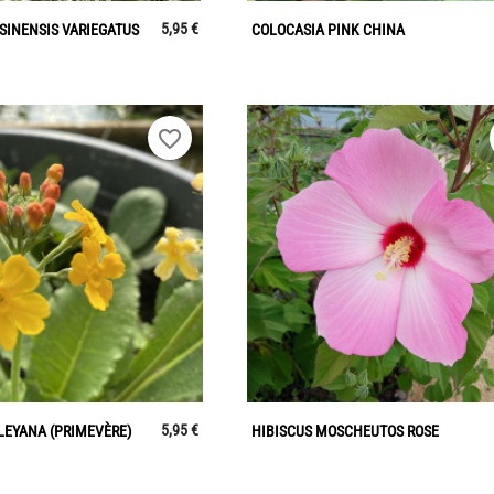


Aperçu rapide
Aperçu rapide
5,95 €
SINENSIS VARIEGATUS
COLOCASIA PINK CHINA
favorite_border


Aperçu rapide
Aperçu rapide
5,95 €
LEYANA (PRIMEVÈRE)
HIBISCUS MOSCHEUTOS ROSE