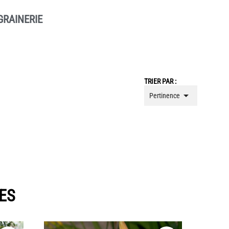
GRAINERIE
TRIER PAR :

Pertinence
ES