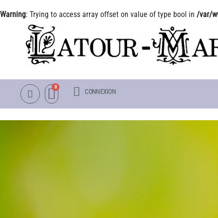
Warning
: Trying to access array offset on value of type bool in
/var/w
CONNEXION
NOTRE CATALOGUE
LA VISITE
NÉNUPHARS RUSTIQUES
INFOS PRATIQUES
NÉNUPHARS TROPICAUX
PLAN & PHOTOS DU 
LOTUS
POUR LES ENFANTS
AUTRES PLANTES AQUATIQUES
GROUPES ADULTES &
PACKS & ACCESSOIRES
OBJETS