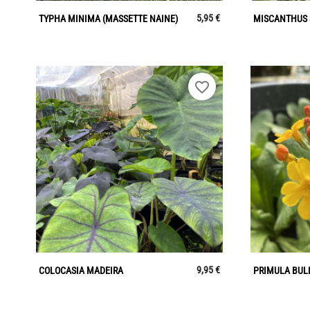

Aperçu rapide
5,95 €
TYPHA MINIMA (MASSETTE NAINE)
MISCANTHUS 
favorite_border

Aperçu rapide
9,95 €
COLOCASIA MADEIRA
PRIMULA BUL