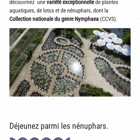
découvrirez une
variété exceptionnelle
de plantes
CONDITIONNEMENT, GARANTIES ET DÉLAIS DE LIVRAISON
aquatiques, de lotus et de nénuphars, dont la
Collection nationale du genre Nymphaea
(CCVS).
TÉLÉCHARGER UN BON DE COMMANDE VIERGE
CONTACT
Déjeunez parmi les nénuphars.