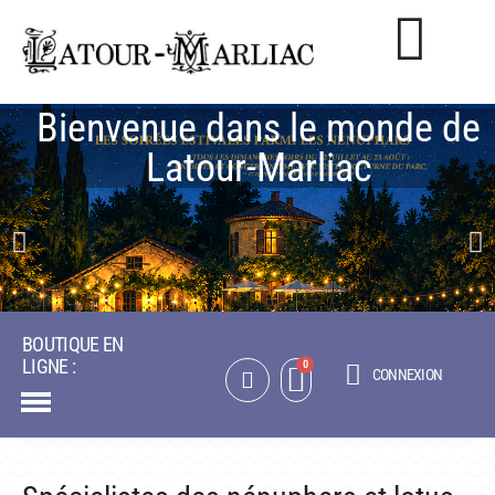
Bienvenue dans le monde de
NOTRE CATALOGUE
Latour‑Marliac
NÉNUPHARS RUSTIQUES
NÉNUPHARS TROPICAUX
LOTUS
AUTRES PLANTES AQUATIQUES
BOUTIQUE EN
PACKS & ACCESSOIRES
LIGNE :
CONNEXION
OBJETS
LA VISITE