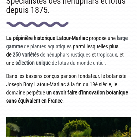
Spécialistes des nénuphars et lotus
INFOS PRATIQUES
depuis 1875.
PLAN & PHOTOS DU SITE
POUR LES ENFANTS
La pépinière historique Latour-Marliac
propose une
large
GROUPES ADULTES & SCOLAIRES
gamme
de plantes aquatiques
parmi lesquelles
plus
de
250 variétés
de nénuphars rustiques
et
tropicaux
, et
CAFÉ MARLIACEA
une
sélection unique
de lotus du monde entier.
HORAIRES ET ACCÈS
Dans les bassins conçus par son fondateur, le botaniste
LA CARTE
Joseph Bory Latour-Marliac à la fin du 19è siècle, le
domaine perpétue
un savoir faire d'innovation botanique
NOS SOIRÉES ESTIVALES
sans équivalent en France
.
REPAS GROUPES
HISTOIRE