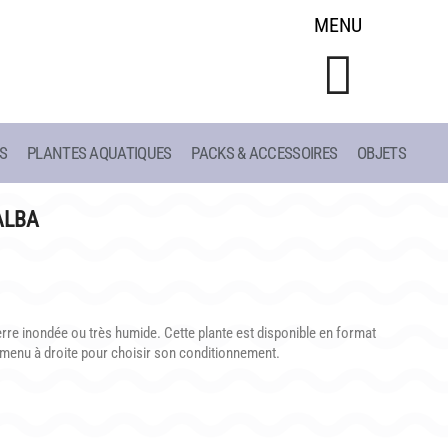
MENU
S
PLANTES AQUATIQUES
PACKS & ACCESSOIRES
OBJETS
CONSEILS
LIAC
DE PLANTATION
ALBA
ET
DE JARDINAGE AQUATIQUE
DE 1908
DE NOS PRÉDÉCESSEURS
S
GUIDE VISUEL
erre inondée ou très humide. Cette plante est disponible en format
e menu à droite pour choisir son conditionnement.