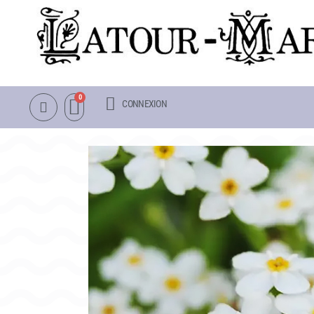
CONNEXION
NOTRE CATALOGUE
LA VISITE
NÉNUPHARS RUSTIQUES
INFOS PRATIQUES
NÉNUPHARS TROPICAUX
PLAN & PHOTOS DU 
LOTUS
POUR LES ENFANTS
AUTRES PLANTES AQUATIQUES
GROUPES ADULTES &
PACKS & ACCESSOIRES
OBJETS