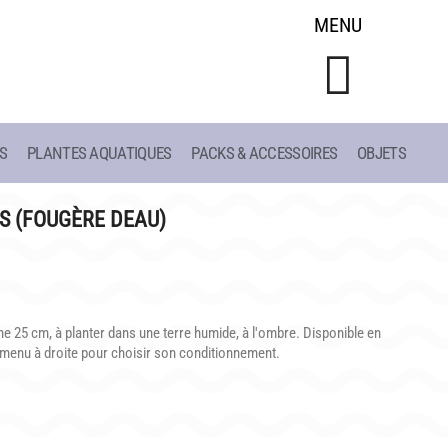
MENU
S
PLANTES AQUATIQUES
PACKS & ACCESSOIRES
OBJETS
CONSEILS
LIAC
DE PLANTATION
S (FOUGÈRE DEAU)
ET
DE JARDINAGE AQUATIQUE
DE 1908
DE NOS PRÉDÉCESSEURS
S
GUIDE VISUEL
 25 cm, à planter dans une terre humide, à l'ombre. Disponible en
e menu à droite pour choisir son conditionnement.