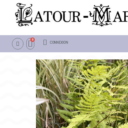
CONNEXION
NOTRE CATALOGUE
LA VISITE
NÉNUPHARS RUSTIQUES
INFOS PRATIQUES
NÉNUPHARS TROPICAUX
PLAN & PHOTOS DU 
LOTUS
POUR LES ENFANTS
AUTRES PLANTES AQUATIQUES
GROUPES ADULTES &
PACKS & ACCESSOIRES
OBJETS