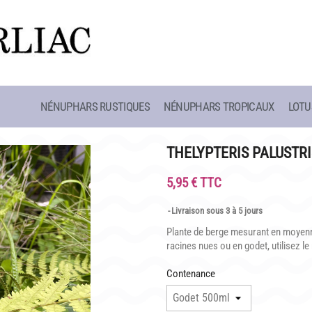
NÉNUPHARS RUSTIQUES
NÉNUPHARS TROPICAUX
LOTU
CAFÉ MARLIACEA
HISTOIRE
HORAIRES ET ACCÈS
LATOUR-MAR
THELYPTERIS PALUSTRI
SITE
LA CARTE
CLAUDE MON
5,95 € TTC
NOS SOIRÉES ESTIVALES
BIOGRAPHIE 
Livraison sous 3 à 5 jours
 SCOLAIRES
REPAS GROUPES
LES BAMBOU
Plante de berge mesurant en moyenne
racines nues ou en godet, utilisez l
Contenance