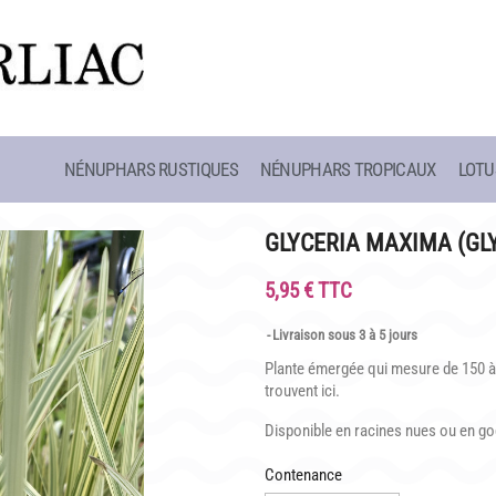
NÉNUPHARS RUSTIQUES
NÉNUPHARS TROPICAUX
LOTU
CAFÉ MARLIACEA
HISTOIRE
HORAIRES ET ACCÈS
LATOUR-MAR
GLYCERIA MAXIMA (GL
SITE
LA CARTE
CLAUDE MON
5,95 € TTC
NOS SOIRÉES ESTIVALES
BIOGRAPHIE 
Livraison sous 3 à 5 jours
 SCOLAIRES
REPAS GROUPES
LES BAMBOU
Plante émergée qui mesure de 150 à 
trouvent ici.
Disponible en racines nues ou en god
Contenance