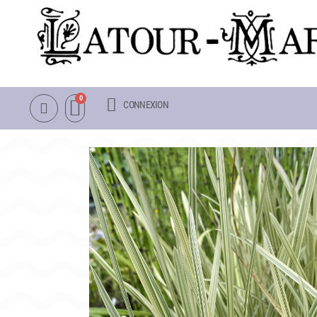
CONNEXION
NOTRE CATALOGUE
LA VISITE
NÉNUPHARS RUSTIQUES
INFOS PRATIQUES
NÉNUPHARS TROPICAUX
PLAN & PHOTOS DU 
LOTUS
POUR LES ENFANTS
AUTRES PLANTES AQUATIQUES
GROUPES ADULTES &
PACKS & ACCESSOIRES
OBJETS