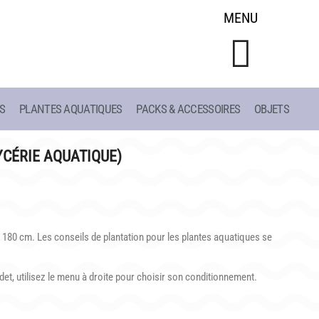
MENU
S
PLANTES AQUATIQUES
PACKS & ACCESSOIRES
OBJETS
CONSEILS
LIAC
DE PLANTATION
YCÉRIE AQUATIQUE)
ET
DE JARDINAGE AQUATIQUE
DE 1908
DE NOS PRÉDÉCESSEURS
S
GUIDE VISUEL
180 cm. Les conseils de plantation pour les plantes aquatiques se
et, utilisez le menu à droite pour choisir son conditionnement.