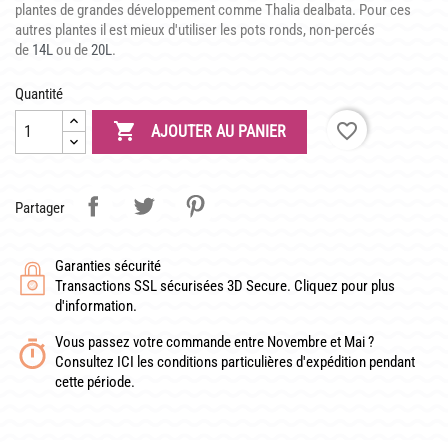
LATOUR-MARLIAC
plantes de grandes développement comme Thalia dealbata. Pour ces
autres plantes il est mieux d'utiliser les pots ronds, non-percés
CLAUDE MONET
de
14L
ou de
20L
.
BIOGRAPHIE DE 1908
Quantité
LES BAMBOUS

favorite_border
AJOUTER AU PANIER
CONSEILS
Partager
DE PLANTATION
DE JARDINAGE AQUATIQUE
Garanties sécurité
Transactions SSL sécurisées 3D Secure. Cliquez pour plus
DE NOS PRÉDÉCESSEURS
d'information.
GUIDE VISUEL
Vous passez votre commande entre Novembre et Mai ?
Consultez ICI les conditions particulières d'expédition pendant
cette période.