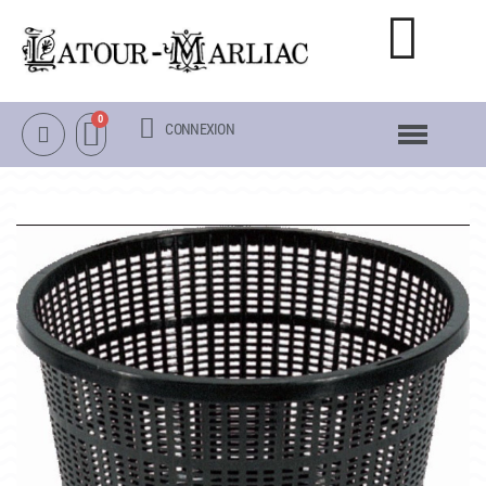
CONNEXION
NOTRE CATALOGUE
NÉNUPHARS RUSTIQUES
NÉNUPHARS TROPICAUX
LOTUS
AUTRES PLANTES AQUATIQUES
PACKS & ACCESSOIRES
OBJETS
LA VISITE