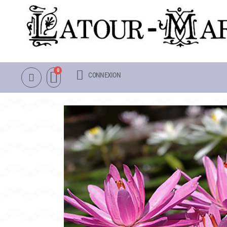
CONNEXION
NOTRE CATALOGUE
LA VISITE
NÉNUPHARS RUSTIQUES
INFOS PRATIQUES
NÉNUPHARS TROPICAUX
PLAN & PHOTOS DU 
LOTUS
POUR LES ENFANTS
AUTRES PLANTES AQUATIQUES
GROUPES ADULTES &
PACKS & ACCESSOIRES
OBJETS