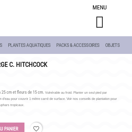
MENU
S
PLANTES AQUATIQUES
PACKS & ACCESSOIRES
OBJETS
CONSEILS
LIAC
DE PLANTATION
GE C. HITCHCOCK
ET
DE JARDINAGE AQUATIQUE
DE 1908
DE NOS PRÉDÉCESSEURS
à 25 cm et fleurs de 15 cm.
S
Vulnérable au froid. Planter un seul pied par
GUIDE VISUEL
d’eau pour couvrir 1 mètre carré de surface. Voir nos conseils de plantation pour
nuphars tropicaux.
favorite_border
U PANIER