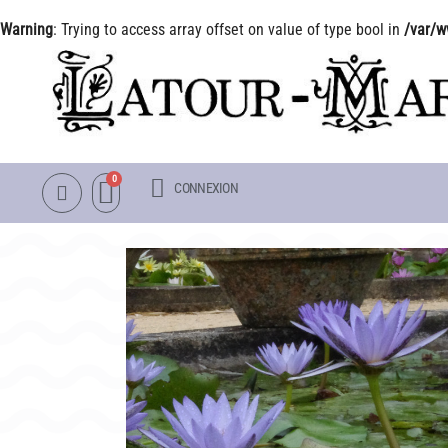
Warning
: Trying to access array offset on value of type bool in
/var/w
CONNEXION
NOTRE CATALOGUE
LA VISITE
NÉNUPHARS RUSTIQUES
INFOS PRATIQUES
NÉNUPHARS TROPICAUX
PLAN & PHOTOS DU 
LOTUS
POUR LES ENFANTS
AUTRES PLANTES AQUATIQUES
GROUPES ADULTES &
PACKS & ACCESSOIRES
OBJETS