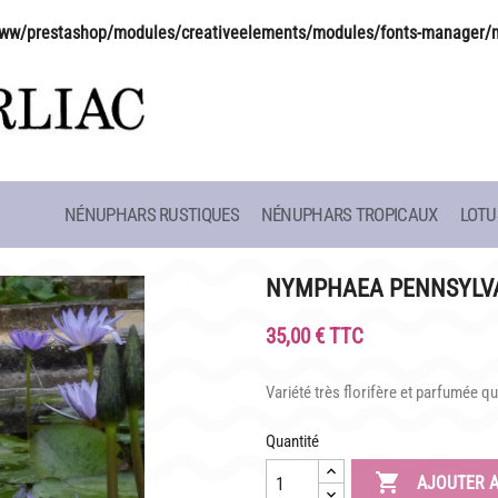
ww/prestashop/modules/creativeelements/modules/fonts-manager/
NÉNUPHARS RUSTIQUES
NÉNUPHARS TROPICAUX
LOTU
CAFÉ MARLIACEA
HISTOIRE
HORAIRES ET ACCÈS
LATOUR-MAR
NYMPHAEA PENNSYLV
SITE
LA CARTE
CLAUDE MON
35,00 € TTC
NOS SOIRÉES ESTIVALES
BIOGRAPHIE 
Variété très florifère et parfumée qu
 SCOLAIRES
REPAS GROUPES
LES BAMBOU
Quantité

AJOUTER A