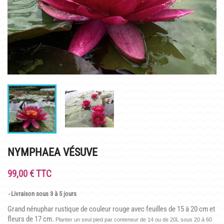
INFOS PRATIQUES
PLAN & PHOTOS DU SITE
POUR LES ENFANTS
GROUPES ADULTES & SCOLAIRES
CAFÉ MARLIACEA
HORAIRES ET ACCÈS
LA CARTE
NYMPHAEA VÉSUVE
NOS SOIRÉES ESTIVALES
99,00 € TTC
REPAS GROUPES
Livraison sous 3 à 5 jours
HISTOIRE
Grand nénuphar rustique de couleur rouge avec feuilles de 15 à 20 cm et
fleurs de 17 cm.
Planter un seul pied par conteneur de 14 ou de 20L sous 20 à 60