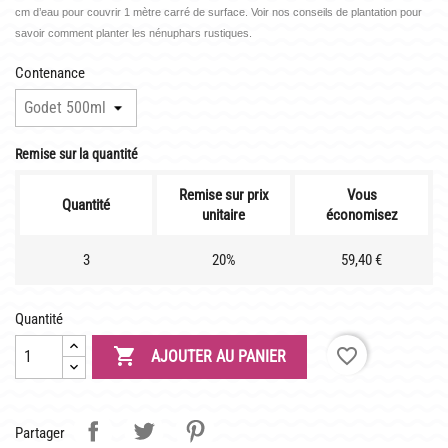
LATOUR-MARLIAC
cm d’eau pour couvrir 1 mètre carré de surface. Voir nos conseils de plantation pour
savoir comment planter les nénuphars rustiques.
CLAUDE MONET
Contenance
BIOGRAPHIE DE 1908
LES BAMBOUS
Remise sur la quantité
CONSEILS
Remise sur prix
Vous
Quantité
unitaire
économisez
DE PLANTATION
DE JARDINAGE AQUATIQUE
3
20%
59,40 €
DE NOS PRÉDÉCESSEURS
Quantité
GUIDE VISUEL

favorite_border
AJOUTER AU PANIER
Partager