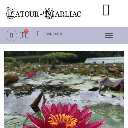
CONNEXION
NOTRE CATALOGUE
NÉNUPHARS RUSTIQUES
NÉNUPHARS TROPICAUX
LOTUS
AUTRES PLANTES AQUATIQUES
PACKS & ACCESSOIRES
OBJETS
LA VISITE