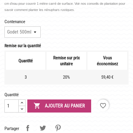
LATOUR-MARLIAC
cm d’eau pour couvrir 1 mètre carré de surface. Voir nos conseils de plantation pour
savoir comment planter les nénuphars rustiques.
CLAUDE MONET
Contenance
BIOGRAPHIE DE 1908
LES BAMBOUS
Remise sur la quantité
CONSEILS
Remise sur prix
Vous
Quantité
unitaire
économisez
DE PLANTATION
DE JARDINAGE AQUATIQUE
3
20%
59,40 €
DE NOS PRÉDÉCESSEURS
Quantité
GUIDE VISUEL

favorite_border
AJOUTER AU PANIER
Partager