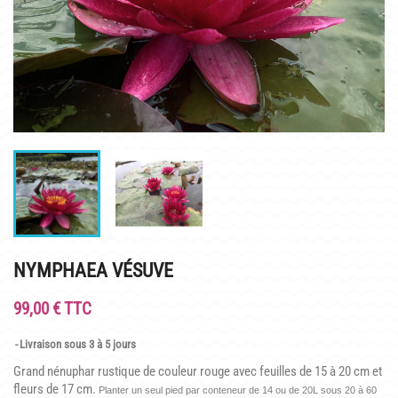
INFOS PRATIQUES
PLAN & PHOTOS DU SITE
POUR LES ENFANTS
GROUPES ADULTES & SCOLAIRES
CAFÉ MARLIACEA
HORAIRES ET ACCÈS
LA CARTE
NYMPHAEA VÉSUVE
NOS SOIRÉES ESTIVALES
99,00 € TTC
REPAS GROUPES
Livraison sous 3 à 5 jours
HISTOIRE
Grand nénuphar rustique de couleur rouge avec feuilles de 15 à 20 cm et
fleurs de 17 cm.
Planter un seul pied par conteneur de 14 ou de 20L sous 20 à 60