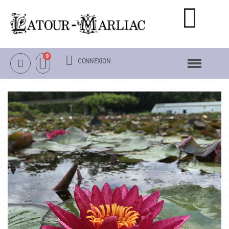
CONNEXION
NOTRE CATALOGUE
NÉNUPHARS RUSTIQUES
NÉNUPHARS TROPICAUX
LOTUS
AUTRES PLANTES AQUATIQUES
PACKS & ACCESSOIRES
OBJETS
LA VISITE