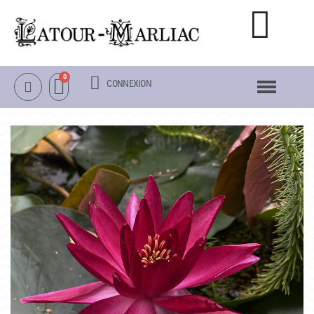
CONNEXION
NOTRE CATALOGUE
NÉNUPHARS RUSTIQUES
NÉNUPHARS TROPICAUX
LOTUS
AUTRES PLANTES AQUATIQUES
PACKS & ACCESSOIRES
OBJETS
LA VISITE