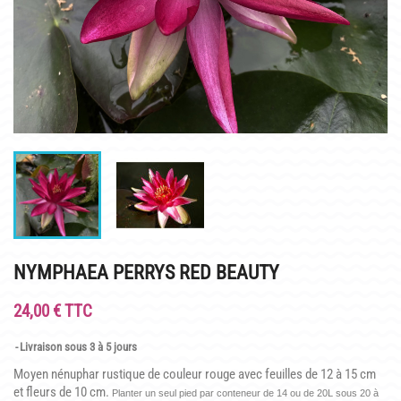
INFOS PRATIQUES
PLAN & PHOTOS DU SITE
POUR LES ENFANTS
GROUPES ADULTES & SCOLAIRES
CAFÉ MARLIACEA
HORAIRES ET ACCÈS
LA CARTE
NYMPHAEA PERRYS RED BEAUTY
NOS SOIRÉES ESTIVALES
24,00 € TTC
REPAS GROUPES
Livraison sous 3 à 5 jours
HISTOIRE
Moyen nénuphar rustique de couleur rouge avec feuilles de 12 à 15 cm
et fleurs de 10 cm.
Planter un seul pied par conteneur de 14 ou de 20L sous 20 à