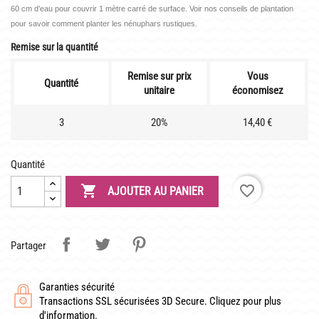
LATOUR-MARLIAC
60 cm d’eau pour couvrir 1 mètre carré de surface. Voir nos conseils de plantation
pour savoir comment planter les nénuphars rustiques.
CLAUDE MONET
Remise sur la quantité
BIOGRAPHIE DE 1908
Remise sur prix
Vous
LES BAMBOUS
Quantité
unitaire
économisez
3
20%
14,40 €
CONSEILS
DE PLANTATION
Quantité
DE JARDINAGE AQUATIQUE

favorite_border
AJOUTER AU PANIER
DE NOS PRÉDÉCESSEURS
GUIDE VISUEL
Partager
Garanties sécurité
Transactions SSL sécurisées 3D Secure. Cliquez pour plus
d'information.