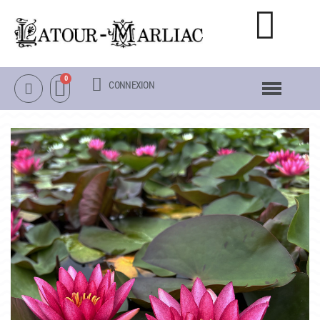
CONNEXION
NOTRE CATALOGUE
NÉNUPHARS RUSTIQUES
NÉNUPHARS TROPICAUX
LOTUS
AUTRES PLANTES AQUATIQUES
PACKS & ACCESSOIRES
OBJETS
LA VISITE