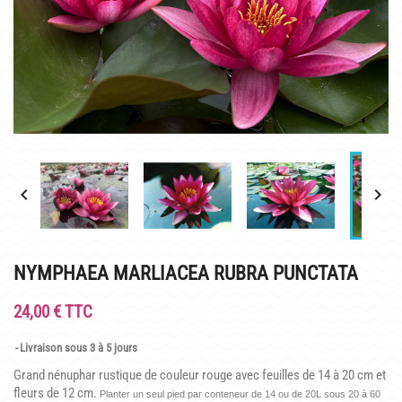
INFOS PRATIQUES
PLAN & PHOTOS DU SITE
POUR LES ENFANTS
GROUPES ADULTES & SCOLAIRES
CAFÉ MARLIACEA


HORAIRES ET ACCÈS
LA CARTE
NYMPHAEA MARLIACEA RUBRA PUNCTATA
NOS SOIRÉES ESTIVALES
24,00 € TTC
REPAS GROUPES
Livraison sous 3 à 5 jours
HISTOIRE
Grand nénuphar rustique de couleur rouge avec feuilles de 14 à 20 cm et
fleurs de 12 cm.
Planter un seul pied par conteneur de 14 ou de 20L sous 20 à 60