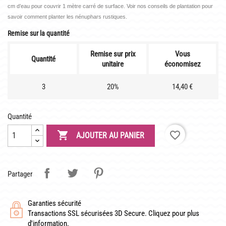
LATOUR-MARLIAC
cm d’eau pour couvrir 1 mètre carré de surface. Voir nos conseils de plantation pour
savoir comment planter les nénuphars rustiques.
CLAUDE MONET
Remise sur la quantité
BIOGRAPHIE DE 1908
Remise sur prix
Vous
LES BAMBOUS
Quantité
unitaire
économisez
3
20%
14,40 €
CONSEILS
DE PLANTATION
Quantité
DE JARDINAGE AQUATIQUE

favorite_border
AJOUTER AU PANIER
DE NOS PRÉDÉCESSEURS
GUIDE VISUEL
Partager
Garanties sécurité
Transactions SSL sécurisées 3D Secure. Cliquez pour plus
d'information.