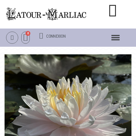
CONNEXION
NOTRE CATALOGUE
NÉNUPHARS RUSTIQUES
NÉNUPHARS TROPICAUX
LOTUS
AUTRES PLANTES AQUATIQUES
PACKS & ACCESSOIRES
OBJETS
LA VISITE