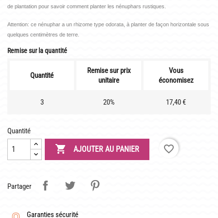
LATOUR-MARLIAC
de plantation pour savoir comment planter les nénuphars rustiques.
CLAUDE MONET
Attention: ce nénuphar a un rhizome type odorata, à planter de façon horizontale sous
quelques centimètres de terre.
BIOGRAPHIE DE 1908
Remise sur la quantité
LES BAMBOUS
Remise sur prix
Vous
Quantité
unitaire
économisez
CONSEILS
3
20%
17,40 €
DE PLANTATION
DE JARDINAGE AQUATIQUE
Quantité
DE NOS PRÉDÉCESSEURS

favorite_border
AJOUTER AU PANIER
GUIDE VISUEL
Partager
Garanties sécurité