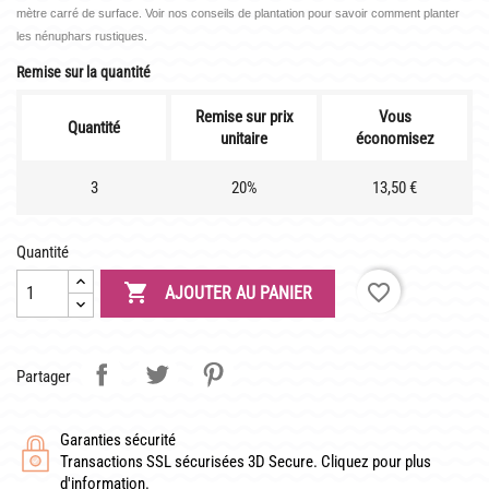
LATOUR-MARLIAC
mètre carré de surface. Voir nos conseils de plantation pour savoir comment planter
les nénuphars rustiques.
CLAUDE MONET
Remise sur la quantité
BIOGRAPHIE DE 1908
Remise sur prix
Vous
LES BAMBOUS
Quantité
unitaire
économisez
3
20%
13,50 €
CONSEILS
DE PLANTATION
Quantité
DE JARDINAGE AQUATIQUE

favorite_border
AJOUTER AU PANIER
DE NOS PRÉDÉCESSEURS
GUIDE VISUEL
Partager
Garanties sécurité
Transactions SSL sécurisées 3D Secure. Cliquez pour plus
d'information.