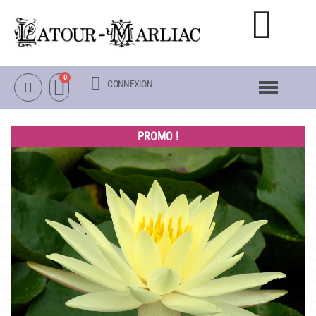
CONNEXION
NOTRE CATALOGUE
NÉNUPHARS RUSTIQUES
PROMO !
NÉNUPHARS TROPICAUX
LOTUS
AUTRES PLANTES AQUATIQUES
PACKS & ACCESSOIRES
OBJETS
LA VISITE