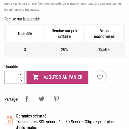
LATOUR-MARLIAC
mètre carré de surface. Voir nos conseils de plantation pour savoir comment planter
les nénuphars rustiques.
CLAUDE MONET
Remise sur la quantité
BIOGRAPHIE DE 1908
Remise sur prix
Vous
LES BAMBOUS
Quantité
unitaire
économisez
3
20%
13,50 €
CONSEILS
DE PLANTATION
Quantité
DE JARDINAGE AQUATIQUE

favorite_border
AJOUTER AU PANIER
DE NOS PRÉDÉCESSEURS
GUIDE VISUEL
Partager
Garanties sécurité
Transactions SSL sécurisées 3D Secure. Cliquez pour plus
d'information.