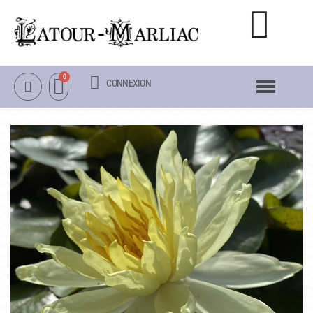
CONNEXION
NOTRE CATALOGUE
NÉNUPHARS RUSTIQUES
NÉNUPHARS TROPICAUX
LOTUS
AUTRES PLANTES AQUATIQUES
PACKS & ACCESSOIRES
OBJETS
LA VISITE