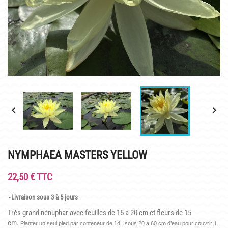
INFOS PRATIQUES
PLAN & PHOTOS DU SITE
POUR LES ENFANTS
GROUPES ADULTES & SCOLAIRES
CAFÉ MARLIACEA


HORAIRES ET ACCÈS
LA CARTE
NYMPHAEA MASTERS YELLOW
NOS SOIRÉES ESTIVALES
22,50 € TTC
REPAS GROUPES
Livraison sous 3 à 5 jours
HISTOIRE
Très grand nénuphar avec feuilles de 15 à 20 cm et fleurs de 15
cm.
Planter un seul pied par conteneur de 14L sous 20 à 60 cm d’eau pour couvrir 1