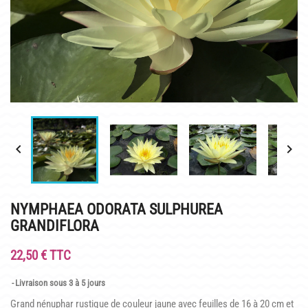
INFOS PRATIQUES
PLAN & PHOTOS DU SITE
POUR LES ENFANTS
GROUPES ADULTES & SCOLAIRES
CAFÉ MARLIACEA


HORAIRES ET ACCÈS
LA CARTE
NYMPHAEA ODORATA SULPHUREA
NOS SOIRÉES ESTIVALES
GRANDIFLORA
REPAS GROUPES
22,50 € TTC
HISTOIRE
Livraison sous 3 à 5 jours
Grand nénuphar rustique de couleur jaune avec feuilles de 16 à 20 cm et