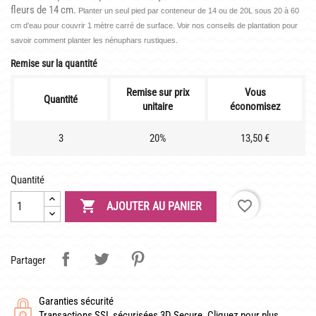
LATOUR-MARLIAC
fleurs de 14 cm.
Planter un seul pied par conteneur de 14 ou de 20L sous 20 à 60
cm d’eau pour couvrir 1 mètre carré de surface. Voir nos conseils de plantation pour
CLAUDE MONET
savoir comment planter les nénuphars rustiques.
BIOGRAPHIE DE 1908
Remise sur la quantité
LES BAMBOUS
Remise sur prix
Vous
Quantité
unitaire
économisez
CONSEILS
3
20%
13,50 €
DE PLANTATION
Quantité
DE JARDINAGE AQUATIQUE

favorite_border
AJOUTER AU PANIER
DE NOS PRÉDÉCESSEURS
GUIDE VISUEL
Partager
Garanties sécurité
Transactions SSL sécurisées 3D Secure. Cliquez pour plus