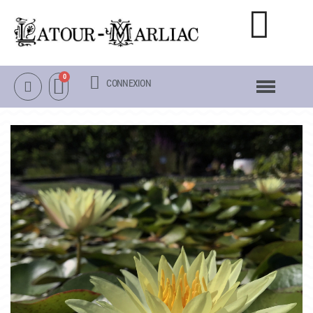
CONNEXION
NOTRE CATALOGUE
NÉNUPHARS RUSTIQUES
NÉNUPHARS TROPICAUX
LOTUS
AUTRES PLANTES AQUATIQUES
PACKS & ACCESSOIRES
OBJETS
LA VISITE