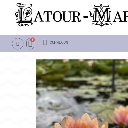
CONNEXION
NOTRE CATALOGUE
LA VISITE
NÉNUPHARS RUSTIQUES
INFOS PRATIQUES
NÉNUPHARS TROPICAUX
PLAN & PHOTOS DU 
LOTUS
POUR LES ENFANTS
AUTRES PLANTES AQUATIQUES
GROUPES ADULTES &
PACKS & ACCESSOIRES
OBJETS