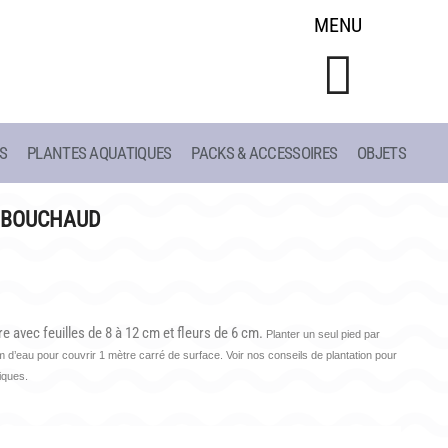
MENU
S
PLANTES AQUATIQUES
PACKS & ACCESSOIRES
OBJETS
CONSEILS
LIAC
DE PLANTATION
 BOUCHAUD
ET
DE JARDINAGE AQUATIQUE
DE 1908
DE NOS PRÉDÉCESSEURS
S
GUIDE VISUEL
re avec feuilles de 8 à 12 cm et fleurs de 6 cm.
Planter un seul pied par
d’eau pour couvrir 1 mètre carré de surface. Voir nos conseils de plantation pour
tiques.