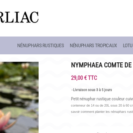
NÉNUPHARS RUSTIQUES
NÉNUPHARS TROPICAUX
LOTU
CAFÉ MARLIACEA
HISTOIRE
HORAIRES ET ACCÈS
LATOUR-MAR
NYMPHAEA COMTE DE
SITE
LA CARTE
CLAUDE MON
29,00 € TTC
NOS SOIRÉES ESTIVALES
BIOGRAPHIE 
Livraison sous 3 à 5 jours
 SCOLAIRES
REPAS GROUPES
LES BAMBOU
Petit nénuphar rustique couleur cuiv
conteneur de 14 ou de 20L sous 20 à 60 cm 
savoir comment planter les nénuphars rus