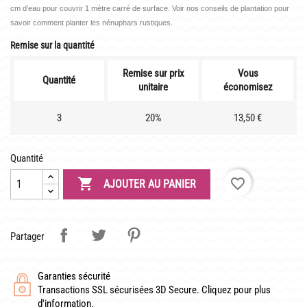
LATOUR-MARLIAC
cm d’eau pour couvrir 1 mètre carré de surface. Voir nos conseils de plantation pour
savoir comment planter les nénuphars rustiques.
CLAUDE MONET
Remise sur la quantité
BIOGRAPHIE DE 1908
Remise sur prix
Vous
LES BAMBOUS
Quantité
unitaire
économisez
3
20%
13,50 €
CONSEILS
DE PLANTATION
Quantité
DE JARDINAGE AQUATIQUE

favorite_border
AJOUTER AU PANIER
DE NOS PRÉDÉCESSEURS
GUIDE VISUEL
Partager
Garanties sécurité
Transactions SSL sécurisées 3D Secure. Cliquez pour plus
d'information.