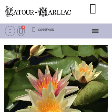
CONNEXION
NOTRE CATALOGUE
NÉNUPHARS RUSTIQUES
NÉNUPHARS TROPICAUX
LOTUS
AUTRES PLANTES AQUATIQUES
PACKS & ACCESSOIRES
OBJETS
LA VISITE