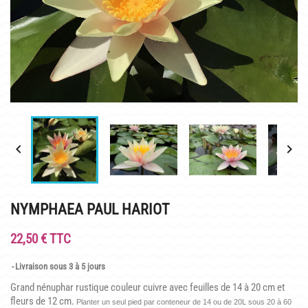
INFOS PRATIQUES
PLAN & PHOTOS DU SITE
POUR LES ENFANTS
GROUPES ADULTES & SCOLAIRES
CAFÉ MARLIACEA


HORAIRES ET ACCÈS
LA CARTE
NYMPHAEA PAUL HARIOT
NOS SOIRÉES ESTIVALES
22,50 € TTC
REPAS GROUPES
Livraison sous 3 à 5 jours
HISTOIRE
Grand nénuphar rustique couleur cuivre avec feuilles de 14 à 20 cm et
fleurs de 12 cm.
Planter un seul pied par conteneur de 14 ou de 20L sous 20 à 60