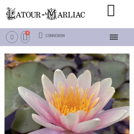
CONNEXION
NOTRE CATALOGUE
NÉNUPHARS RUSTIQUES
NÉNUPHARS TROPICAUX
LOTUS
AUTRES PLANTES AQUATIQUES
PACKS & ACCESSOIRES
OBJETS
LA VISITE