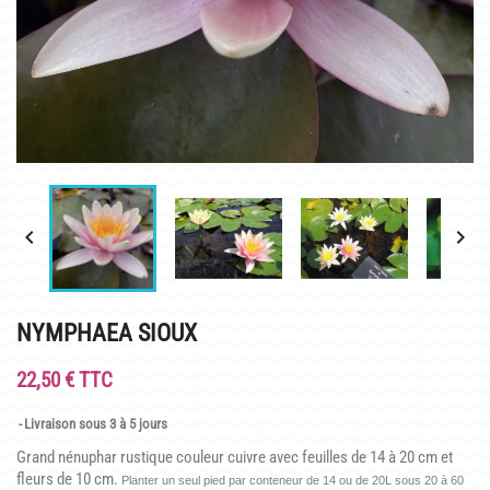
INFOS PRATIQUES
PLAN & PHOTOS DU SITE
POUR LES ENFANTS
GROUPES ADULTES & SCOLAIRES
CAFÉ MARLIACEA


HORAIRES ET ACCÈS
LA CARTE
NYMPHAEA SIOUX
NOS SOIRÉES ESTIVALES
22,50 € TTC
REPAS GROUPES
Livraison sous 3 à 5 jours
HISTOIRE
Grand nénuphar rustique couleur cuivre avec feuilles de 14 à 20 cm et
fleurs de 10 cm.
Planter un seul pied par conteneur de 14 ou de 20L sous 20 à 60