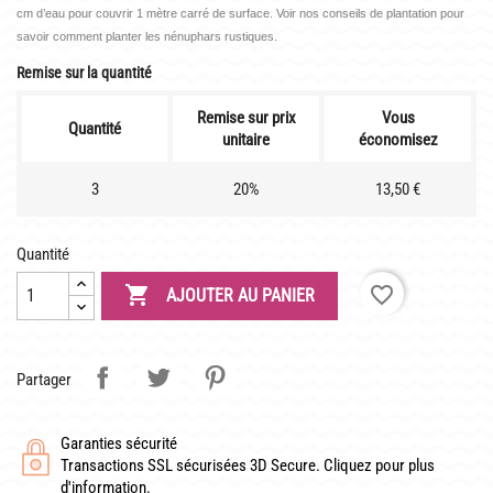
LATOUR-MARLIAC
cm d’eau pour couvrir 1 mètre carré de surface. Voir nos conseils de plantation pour
savoir comment planter les nénuphars rustiques.
CLAUDE MONET
Remise sur la quantité
BIOGRAPHIE DE 1908
Remise sur prix
Vous
LES BAMBOUS
Quantité
unitaire
économisez
3
20%
13,50 €
CONSEILS
DE PLANTATION
Quantité
DE JARDINAGE AQUATIQUE

favorite_border
AJOUTER AU PANIER
DE NOS PRÉDÉCESSEURS
GUIDE VISUEL
Partager
Garanties sécurité
Transactions SSL sécurisées 3D Secure. Cliquez pour plus
d'information.