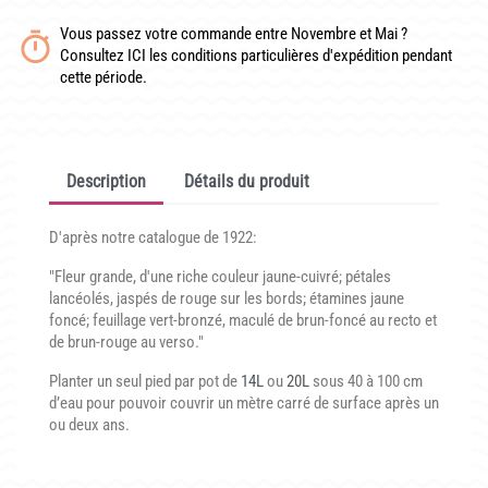
CONDITIONNEMENT, GARANTIES ET DÉLAIS DE LIVRAISON
Vous passez votre commande entre Novembre et Mai ?
Consultez ICI les conditions particulières d'expédition pendant
TÉLÉCHARGER UN BON DE COMMANDE VIERGE
cette période.
CONTACT
Description
Détails du produit
D'après notre catalogue de 1922:
"Fleur grande, d'une riche couleur jaune-cuivré; pétales
lancéolés, jaspés de rouge sur les bords; étamines jaune
foncé; feuillage vert-bronzé, maculé de brun-foncé au recto et
de brun-rouge au verso."
Planter un seul pied par pot de
14L
ou
20L
sous 40 à 100 cm
d’eau pour pouvoir couvrir un mètre carré de surface après un
ou deux ans.