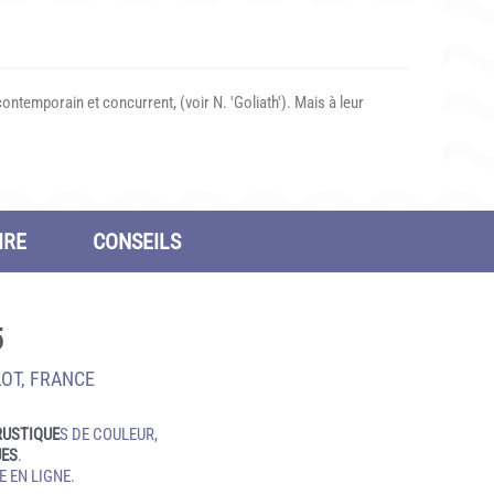
ntemporain et concurrent, (voir N. 'Goliath'). Mais à leur
IRE
CONSEILS
5
LOT, FRANCE
RUSTIQUE
S DE COULEUR,
UES
.
 EN LIGNE.