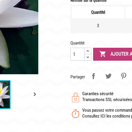
Remise sur la quantité
Quantité
3
TÉLÉCHARGER UN BON DE COMMANDE VIERGE
Quantité

AJOUTER A
Partager

Garanties sécurité
Transactions SSL sécurisées 
Vous passez votre commande
Consultez ICI les conditions 