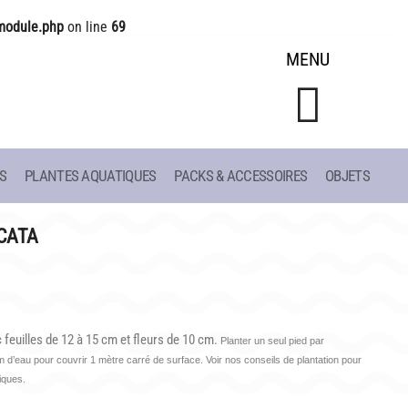
module.php
on line
69
MENU
S
PLANTES AQUATIQUES
PACKS & ACCESSOIRES
OBJETS
CONSEILS
LIAC
DE PLANTATION
CATA
ET
DE JARDINAGE AQUATIQUE
DE 1908
DE NOS PRÉDÉCESSEURS
S
GUIDE VISUEL
feuilles de 12 à 15 cm et fleurs de 10 cm.
Planter un seul pied par
d’eau pour couvrir 1 mètre carré de surface. Voir nos conseils de plantation pour
tiques.