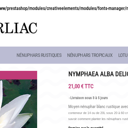
ww/prestashop/modules/creativeelements/modules/fonts-manager/
NÉNUPHARS RUSTIQUES
NÉNUPHARS TROPICAUX
LOTU
CAFÉ MARLIACEA
HISTOIRE
HORAIRES ET ACCÈS
LATOUR-MAR
NYMPHAEA ALBA DELI
SITE
LA CARTE
CLAUDE MON
21,00 € TTC
NOS SOIRÉES ESTIVALES
BIOGRAPHIE 
Livraison sous 3 à 5 jours
 SCOLAIRES
REPAS GROUPES
LES BAMBOU
Moyen nénuphar blanc rustique avec 
conteneur de 14 ou de 20L sous 20 à 60 cm 
savoir comment planter les nénuphars rus