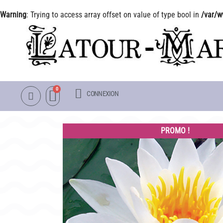
Warning
: Trying to access array offset on value of type bool in
/var/w
CONNEXION
NOTRE CATALOGUE
LA VISITE
NÉNUPHARS RUSTIQUES
INFOS PRATIQUES
PROMO !
NÉNUPHARS TROPICAUX
PLAN & PHOTOS DU 
LOTUS
POUR LES ENFANTS
AUTRES PLANTES AQUATIQUES
GROUPES ADULTES &
PACKS & ACCESSOIRES
OBJETS