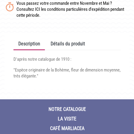
Vous passez votre commande entre Novembre et Mai ?
CONDITIONNEMENT, GARANTIES ET DÉLAIS DE LIVRAISON
Consultez ICI les conditions particulières d'expédition pendant
cette période.
TÉLÉCHARGER UN BON DE COMMANDE VIERGE
CONTACT
Description
Détails du produit
D'après notre catalogue de 1910 :
"Espèce originaire de la Bohème, fleur de dimension moyenne,
trés élégante."
NOTRE CATALOGUE
LA VISITE
CAFÉ MARLIACEA