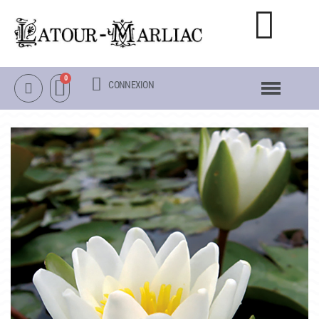
CONNEXION
NOTRE CATALOGUE
NÉNUPHARS RUSTIQUES
NÉNUPHARS TROPICAUX
LOTUS
AUTRES PLANTES AQUATIQUES
PACKS & ACCESSOIRES
OBJETS
LA VISITE