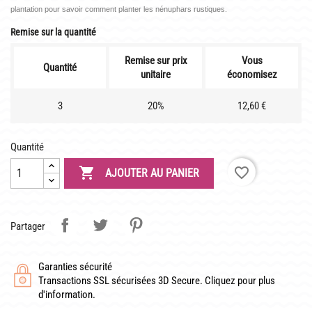
LATOUR-MARLIAC
plantation pour savoir comment planter les nénuphars rustiques.
CLAUDE MONET
Remise sur la quantité
BIOGRAPHIE DE 1908
Remise sur prix
Vous
Quantité
unitaire
économisez
LES BAMBOUS
3
20%
12,60 €
CONSEILS
Quantité
DE PLANTATION

favorite_border
AJOUTER AU PANIER
DE JARDINAGE AQUATIQUE
DE NOS PRÉDÉCESSEURS
Partager
GUIDE VISUEL
Garanties sécurité
Transactions SSL sécurisées 3D Secure. Cliquez pour plus
d'information.