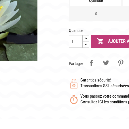
Quantité
3
TÉLÉCHARGER UN BON DE COMMANDE VIERGE
Quantité

AJOUTER A
Partager
Garanties sécurité
Transactions SSL sécurisées 
Vous passez votre commande
Consultez ICI les conditions 