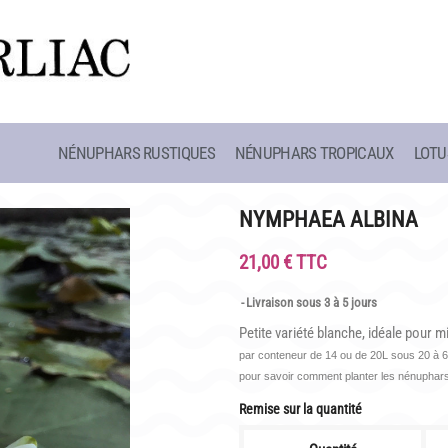
NÉNUPHARS RUSTIQUES
NÉNUPHARS TROPICAUX
LOTU
CAFÉ MARLIACEA
HISTOIRE
HORAIRES ET ACCÈS
LATOUR-MAR
NYMPHAEA ALBINA
SITE
LA CARTE
CLAUDE MON
21,00 € TTC
NOS SOIRÉES ESTIVALES
BIOGRAPHIE 
Livraison sous 3 à 5 jours
 SCOLAIRES
REPAS GROUPES
LES BAMBOU
Petite variété blanche, idéale pour m
par conteneur de 14 ou de 20L sous 20 à 60
pour savoir comment planter les nénuphars
Remise sur la quantité