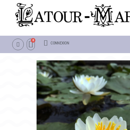
CONNEXION
NOTRE CATALOGUE
LA VISITE
NÉNUPHARS RUSTIQUES
INFOS PRATIQUES
NÉNUPHARS TROPICAUX
PLAN & PHOTOS DU 
LOTUS
POUR LES ENFANTS
AUTRES PLANTES AQUATIQUES
GROUPES ADULTES &
PACKS & ACCESSOIRES
OBJETS