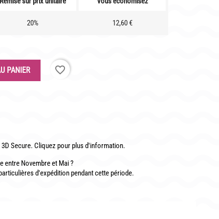
Remise sur prix unitaire
Vous économisez
20%
12,60 €
CONTACT
favorite_border
U PANIER
3D Secure. Cliquez pour plus d'information.
 entre Novembre et Mai ?
particulières d'expédition pendant cette période.