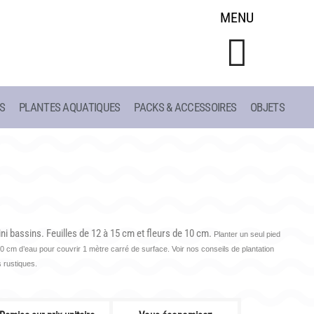
MENU
S
PLANTES AQUATIQUES
PACKS & ACCESSOIRES
OBJETS
CONSEILS
LIAC
DE PLANTATION
ET
DE JARDINAGE AQUATIQUE
DE 1908
DE NOS PRÉDÉCESSEURS
S
GUIDE VISUEL
ini bassins. Feuilles de 12 à 15 cm et fleurs de 10 cm.
Planter un seul pied
 cm d’eau pour couvrir 1 mètre carré de surface. Voir nos conseils de plantation
 rustiques.