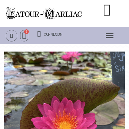
CONNEXION
NOTRE CATALOGUE
NÉNUPHARS RUSTIQUES
NÉNUPHARS TROPICAUX
LOTUS
AUTRES PLANTES AQUATIQUES
PACKS & ACCESSOIRES
OBJETS
LA VISITE