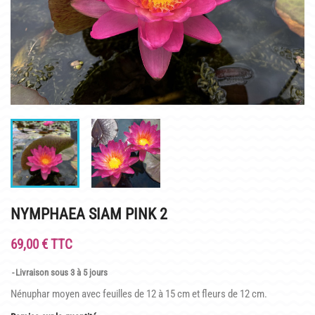
INFOS PRATIQUES
PLAN & PHOTOS DU SITE
POUR LES ENFANTS
GROUPES ADULTES & SCOLAIRES
CAFÉ MARLIACEA
HORAIRES ET ACCÈS
LA CARTE
NYMPHAEA SIAM PINK 2
NOS SOIRÉES ESTIVALES
69,00 € TTC
REPAS GROUPES
Livraison sous 3 à 5 jours
HISTOIRE
Nénuphar moyen avec feuilles de 12 à 15 cm et fleurs de 12 cm.