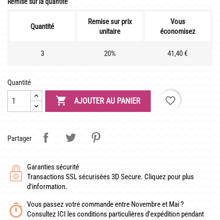
Remise sur la quantité
LATOUR-MARLIAC
CLAUDE MONET
Remise sur prix
Vous
Quantité
unitaire
économisez
BIOGRAPHIE DE 1908
3
20%
41,40 €
LES BAMBOUS
Quantité
CONSEILS

favorite_border
AJOUTER AU PANIER
DE PLANTATION
DE JARDINAGE AQUATIQUE
Partager
DE NOS PRÉDÉCESSEURS
GUIDE VISUEL
Garanties sécurité
Transactions SSL sécurisées 3D Secure. Cliquez pour plus
d'information.
Vous passez votre commande entre Novembre et Mai ?
Consultez ICI les conditions particulières d'expédition pendant