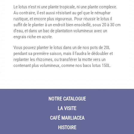
CONDITIONNEMENT, GARANTIES ET DÉLAIS DE LIVRAISON
Le lotus n’est ni une plante tropicale, ni une plante complexe.
Au contraire, il est aussi résistant au gel que le nénuphar
TÉLÉCHARGER UN BON DE COMMANDE VIERGE
rustique, et encore plus vigoureux. Pour réussir le lotus il
suffit de le planter à un endroit bien ensoleillé, sous 20 à 30 cm
d’eau, et dans un bac de plantation volumineux avec un
CONTACT
engrais riche en azote.
Vous pouvez planter le lotus dans un de nos pots de 20L
pendant sa première saison, mais il faudra le dédoubler et
replanter les rhizomes, ou transférer la motte vers un
contenant plus volumineux, comme nos bacs lotus 150L.
NOTRE CATALOGUE
LA VISITE
CAFÉ MARLIACEA
HISTOIRE