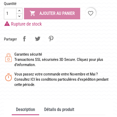
LATOUR-MARLIAC
Quantité
CLAUDE MONET

favorite_border
AJOUTER AU PANIER
BIOGRAPHIE DE 1908

Rupture de stock
LES BAMBOUS
Partager
CONSEILS
Garanties sécurité
DE PLANTATION
Transactions SSL sécurisées 3D Secure. Cliquez pour plus
d'information.
DE JARDINAGE AQUATIQUE
Vous passez votre commande entre Novembre et Mai ?
DE NOS PRÉDÉCESSEURS
Consultez ICI les conditions particulières d'expédition pendant
cette période.
GUIDE VISUEL
Description
Détails du produit