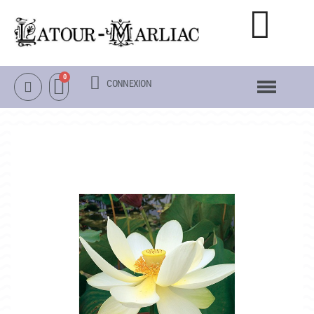
CONNEXION
NOTRE CATALOGUE
NÉNUPHARS RUSTIQUES
NÉNUPHARS TROPICAUX
LOTUS
AUTRES PLANTES AQUATIQUES
PACKS & ACCESSOIRES
OBJETS
LA VISITE