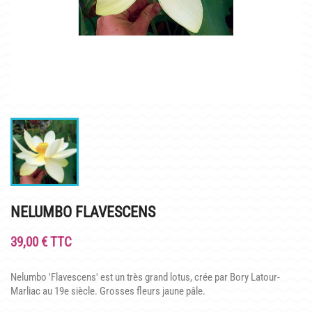
INFOS PRATIQUES
PLAN & PHOTOS DU SITE
POUR LES ENFANTS
GROUPES ADULTES & SCOLAIRES
CAFÉ MARLIACEA
HORAIRES ET ACCÈS
LA CARTE
NELUMBO FLAVESCENS
NOS SOIRÉES ESTIVALES
39,00 € TTC
REPAS GROUPES
Nelumbo 'Flavescens' est un très grand lotus, crée par Bory Latour-
HISTOIRE
Marliac au 19e siècle. Grosses fleurs jaune pâle.